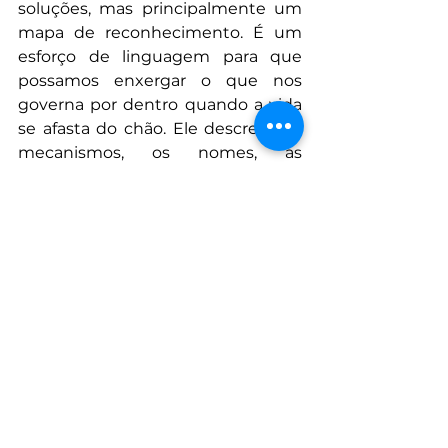
soluções, mas principalmente um 
mapa de reconhecimento. É um 
esforço de linguagem para que 
possamos enxergar o que nos 
governa por dentro quando a vida 
se afasta do chão. Ele descreve os 
mecanismos, os nomes, as 
engrenagens invisíveis que 
transformam ascensão em medo e 
prontidão permanente.
Se você se reconhece nesse 
altímetro hipersensível, nessa 
contabilidade moral que 
transforma prazer em dívida, nesse 
riso que apaga sua estatura, talvez 
já saiba que não está sozinho. O 
medo da queda não é falha privada: 
é sintoma de uma história coletiva, 
gravada no corpo de quem 