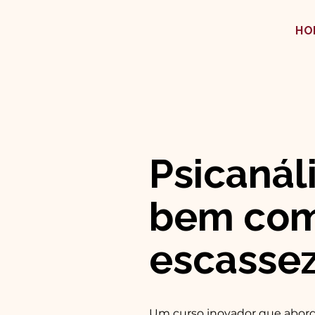
HO
Psicanál
bem com 
escasse
Um curso inovador que abord