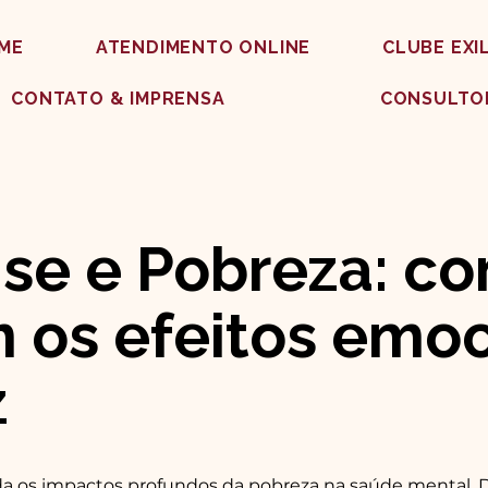
ME
ATENDIMENTO ONLINE
CLUBE EXI
CONTATO & IMPRENSA
CONSULTO
ise e Pobreza: co
os efeitos emoc
z
a os impactos profundos da pobreza na saúde mental. 